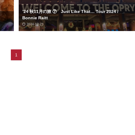
’24 秋11月の旅 ⑦ Just Like That… Tour 2024 /
tt
Bonnie Raitt
2024-12-23
1