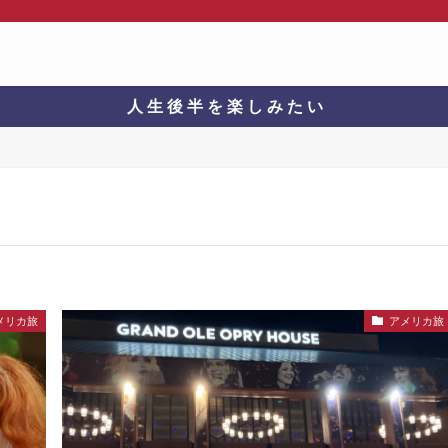
人 生 後 半 を 楽 し み た い
メリカ旅
アメリカ旅