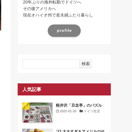
20年ぶりの海外転勤でドイツへ
その後アメリカへ
現在オハイオ州で老夫婦ふたり暮らし
profile
検索
人気記事
軽井沢「旦念亭」のパズル
2022-01-26
ドイツ生活
’23 大きすぎるアメリカのサ