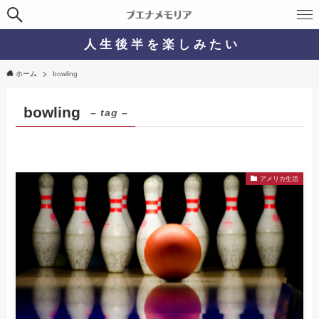
人 生 後 半 を 楽 し み た い
ホーム
bowling
bowling
– tag –
アメリカ生活