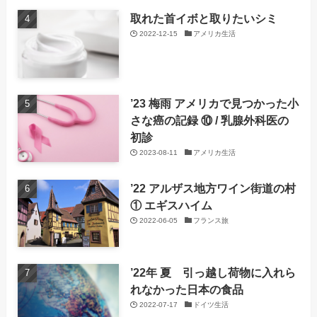
取れた首イボと取りたいシミ
2022-12-15
アメリカ生活
’23 梅雨 アメリカで見つかった小
さな癌の記録 ⑩ / 乳腺外科医の
初診
2023-08-11
アメリカ生活
’22 アルザス地方ワイン街道の村
① エギスハイム
2022-06-05
フランス旅
’22年 夏 引っ越し荷物に入れら
れなかった日本の食品
2022-07-17
ドイツ生活