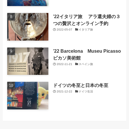
’22イタリア旅 アラ還夫婦の３
つの贅沢とオンライン予約
2022-05-07
イタリア旅
’22 Barcelona Museu Picasso
ピカソ美術館
2022-11-21
スペイン旅
ドイツの冬至と日本の冬至
2021-12-22
ドイツ生活