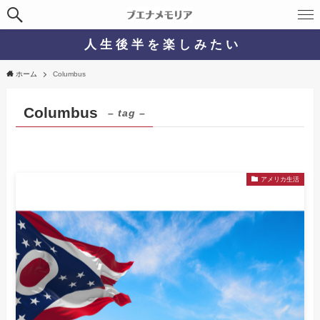
人 生 後 半 を 楽 し み た い
ホーム
Columbus
Columbus
– tag –
アメリカ生活