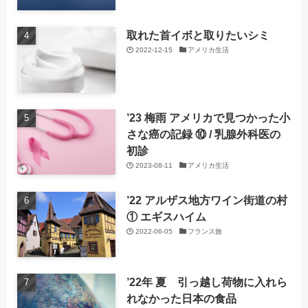
取れた首イボと取りたいシミ
2022-12-15
アメリカ生活
’23 梅雨 アメリカで見つかった小
さな癌の記録 ⑩ / 乳腺外科医の
初診
2023-08-11
アメリカ生活
’22 アルザス地方ワイン街道の村
① エギスハイム
2022-06-05
フランス旅
’22年 夏 引っ越し荷物に入れら
れなかった日本の食品