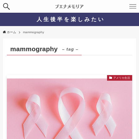
人 生 後 半 を 楽 し み た い
ホーム
mammography
mammography
– tag –
アメリカ生活