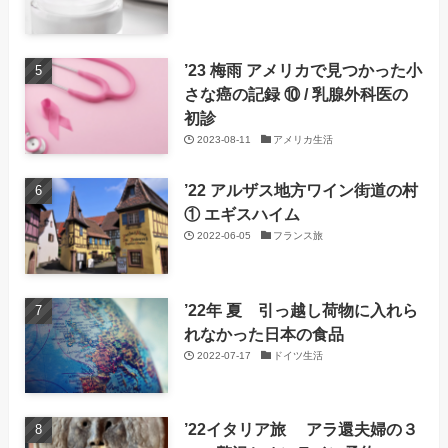
’23 梅雨 アメリカで見つかった小
さな癌の記録 ⑩ / 乳腺外科医の
初診
2023-08-11
アメリカ生活
’22 アルザス地方ワイン街道の村
① エギスハイム
2022-06-05
フランス旅
’22年 夏 引っ越し荷物に入れら
れなかった日本の食品
2022-07-17
ドイツ生活
’22イタリア旅 アラ還夫婦の３