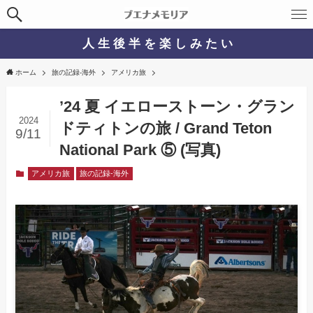
人 生 後 半 を 楽 し み た い
ホーム
旅の記録-海外
アメリカ旅
’24 夏 イエローストーン・グラン
2024
ドティトンの旅 / Grand Teton
9/11
National Park ⑤ (写真)
アメリカ旅
旅の記録-海外