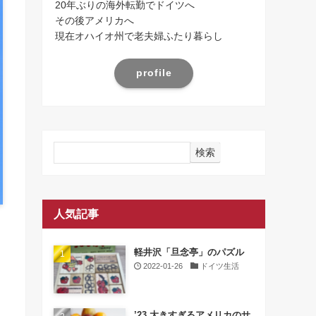
20年ぶりの海外転勤でドイツへ
その後アメリカへ
現在オハイオ州で老夫婦ふたり暮らし
profile
検索
人気記事
軽井沢「旦念亭」のパズル
2022-01-26
ドイツ生活
’23 大きすぎるアメリカのサ