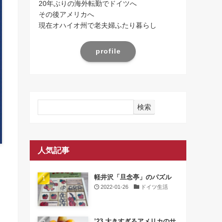
20年ぶりの海外転勤でドイツへ
その後アメリカへ
現在オハイオ州で老夫婦ふたり暮らし
profile
検索
人気記事
軽井沢「旦念亭」のパズル
2022-01-26
ドイツ生活
’23 大きすぎるアメリカのサ