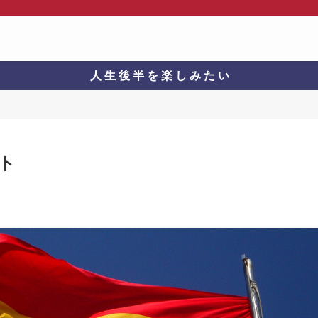
人 生 後 半 を 楽 し み た い
ット