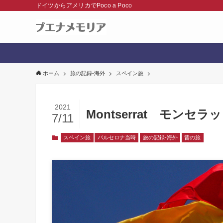
ドイツからアメリカでPoco a Poco
ホーム
旅の記録-海外
スペイン旅
2021
Montserrat モンセラ
7/11
スペイン旅
バルセロナ当時
旅の記録-海外
昔の旅