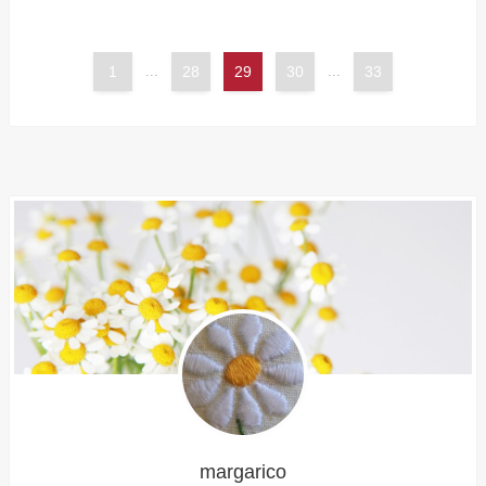
1
...
28
29
30
...
33
margarico