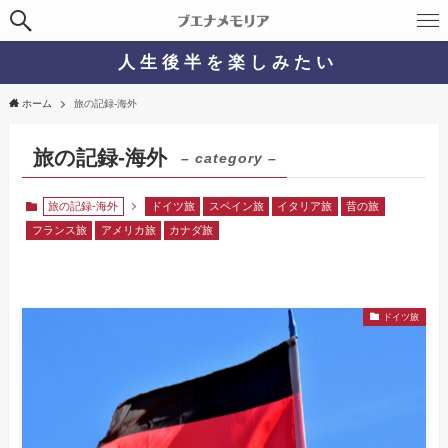
人 生 後 半 を 楽 し み た い
ホーム
旅の記録-海外
旅の記録-海外
– category –
旅の記録-海外
ドイツ旅
スペイン旅
イタリア旅
昔の旅
フランス旅
アメリカ旅
カナダ旅
ドイツ旅