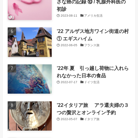
さな癌の記録 ⑩ / 乳腺外科医の
初診
2023-08-11
アメリカ生活
’22 アルザス地方ワイン街道の村
① エギスハイム
2022-06-05
フランス旅
’22年 夏 引っ越し荷物に入れら
れなかった日本の食品
2022-07-17
ドイツ生活
’22イタリア旅 アラ還夫婦の３
つの贅沢とオンライン予約
2022-05-07
イタリア旅