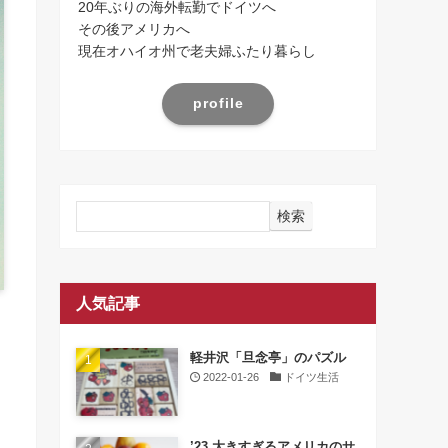
20年ぶりの海外転勤でドイツへ
その後アメリカへ
現在オハイオ州で老夫婦ふたり暮らし
profile
検索
人気記事
軽井沢「旦念亭」のパズル
2022-01-26
ドイツ生活
’23 大きすぎるアメリカのサ