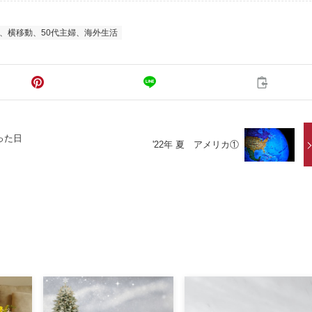
、横移動、50代主婦、海外生活
った日
'22年 夏 アメリカ①