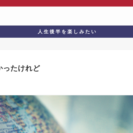
人 生 後 半 を 楽 し み た い
なかったけれど