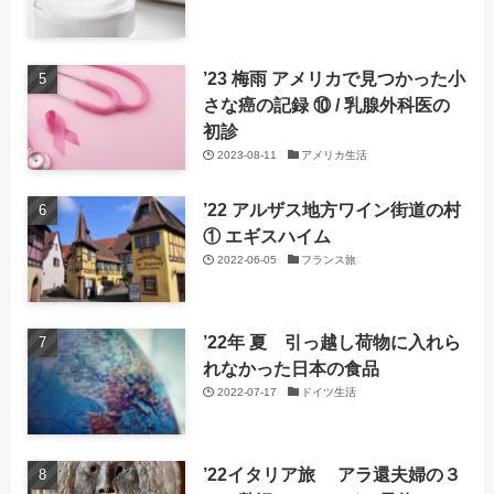
’23 梅雨 アメリカで見つかった小
さな癌の記録 ⑩ / 乳腺外科医の
初診
2023-08-11
アメリカ生活
’22 アルザス地方ワイン街道の村
① エギスハイム
2022-06-05
フランス旅
’22年 夏 引っ越し荷物に入れら
れなかった日本の食品
2022-07-17
ドイツ生活
’22イタリア旅 アラ還夫婦の３