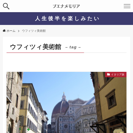
人 生 後 半 を 楽 し み た い
ホーム
ウフィツィ美術館
ウフィツィ美術館
– tag –
イタリア旅