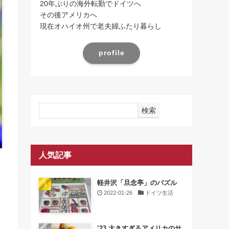
20年ぶりの海外転勤でドイツへ
その後アメリカへ
現在オハイオ州で老夫婦ふたり暮らし
profile
検索
人気記事
軽井沢「旦念亭」のパズル
2022-01-26
ドイツ生活
’23 大きすぎるアメリカのサ