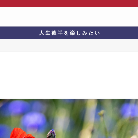
人 生 後 半 を 楽 し み た い