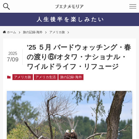
人 生 後 半 を 楽 し み た い
ホーム
旅の記録-海外
アメリカ旅
’25 ５月 バードウォッチング・春
2025
の渡り⑥/オタワ・ナショナル・
7/09
ワイルドライフ・リフュージ
アメリカ旅
アメリカ生活
旅の記録-海外