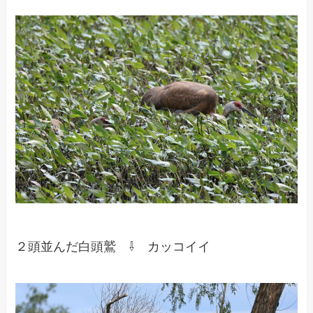
２頭並んだ白頭鷲 ⇩ カッコイイ