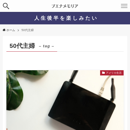
人 生 後 半 を 楽 し み た い
ホーム
50代主婦
50代主婦
– tag –
アメリカ生活