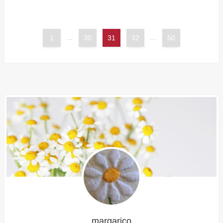
1
...
30
31
32
...
50
margarico