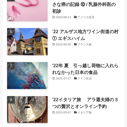
さな癌の記録 ⑩ / 乳腺外科医の
初診
2023-08-11
アメリカ生活
’22 アルザス地方ワイン街道の村
① エギスハイム
2022-06-05
フランス旅
’22年 夏 引っ越し荷物に入れら
れなかった日本の食品
2022-07-17
ドイツ生活
’22イタリア旅 アラ還夫婦の３
つの贅沢とオンライン予約
2022-05-07
イタリア旅