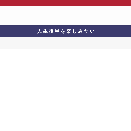
人 生 後 半 を 楽 し み た い