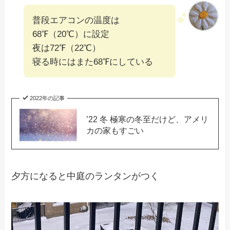
普段エアコンの温度は
68℉（20℃）に設定
夜は72℉（22℃）
寝る時にはまた68℉にしている
2022年の記事
’22 冬 極寒の冬至だけど、アメリ
カの家もすごい
夕方になると中庭のランタンがつく