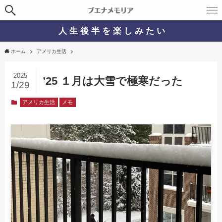
人 生 後 半 を 楽 し み た い
ホーム
アメリカ生活
2025
’25 １月は大雪で極寒だった
1/29
アメリカ生活
メモ