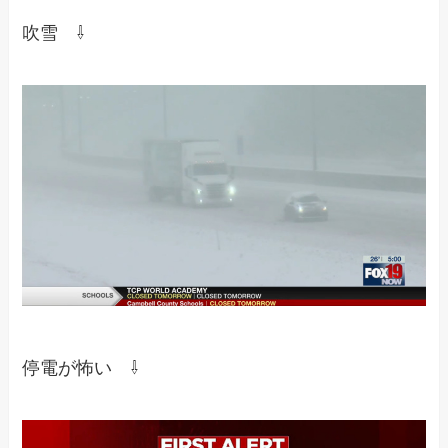
吹雪 ⇩
停電が怖い ⇩