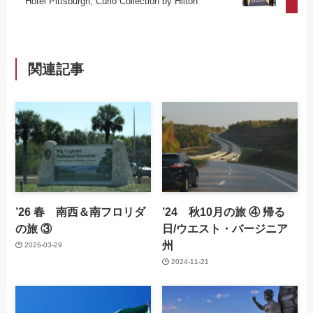
Hotel Pittsburgh, Curio Collection by Hilton
関連記事
’26 春 南西＆南フロリダ
’24 秋10月の旅 ④ 帰る
の旅 ③
日/ウエスト・バージニア
州
2026-03-29
2024-11-21