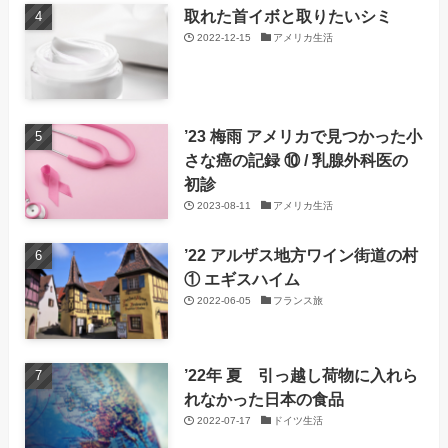
取れた首イボと取りたいシミ
2022-12-15
アメリカ生活
’23 梅雨 アメリカで見つかった小
さな癌の記録 ⑩ / 乳腺外科医の
初診
2023-08-11
アメリカ生活
’22 アルザス地方ワイン街道の村
① エギスハイム
2022-06-05
フランス旅
’22年 夏 引っ越し荷物に入れら
れなかった日本の食品
2022-07-17
ドイツ生活