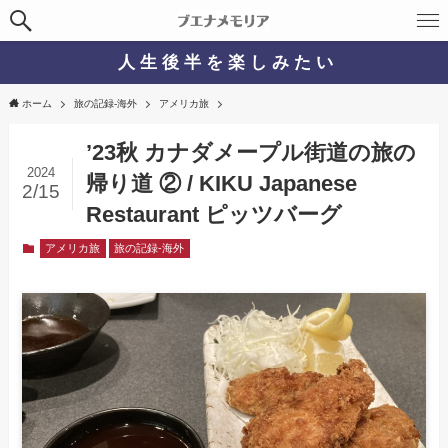
人 生 後 半 を 楽 し み た い
ホーム
旅の記録-海外
アメリカ旅
’23秋 カナダメープル街道の旅の
2024
帰り道 ② / KIKU Japanese
2/15
Restaurant ピッツバーグ
アメリカ旅
旅の記録-海外