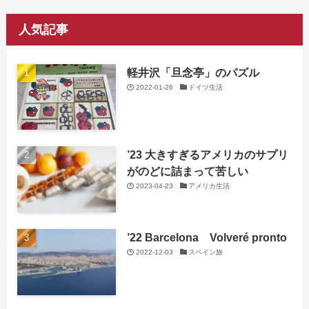
人気記事
軽井沢「旦念亭」のパズル
2022-01-26
ドイツ生活
’23 大きすぎるアメリカのサプリ
がのどに詰まって苦しい
2023-04-23
アメリカ生活
’22 Barcelona Volveré pronto
2022-12-03
スペイン旅