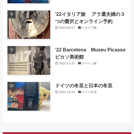
’22イタリア旅 アラ還夫婦の３
つの贅沢とオンライン予約
2022-05-07
イタリア旅
’22 Barcelona Museu Picasso
ピカソ美術館
2022-11-21
スペイン旅
ドイツの冬至と日本の冬至
2021-12-22
ドイツ生活