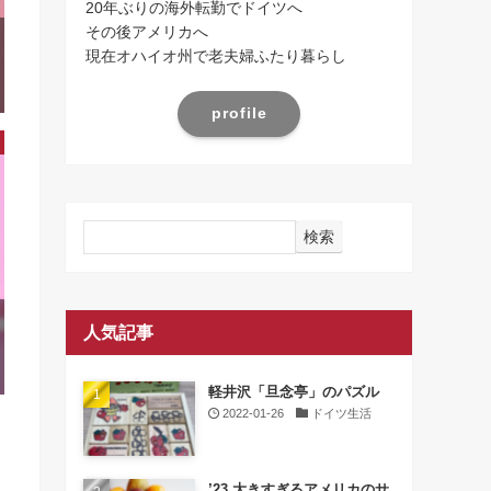
20年ぶりの海外転勤でドイツへ
その後アメリカへ
現在オハイオ州で老夫婦ふたり暮らし
profile
検索
人気記事
軽井沢「旦念亭」のパズル
2022-01-26
ドイツ生活
’23 大きすぎるアメリカのサ