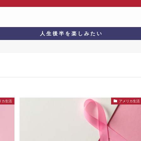
人 生 後 半 を 楽 し み た い
リカ生活
アメリカ生活