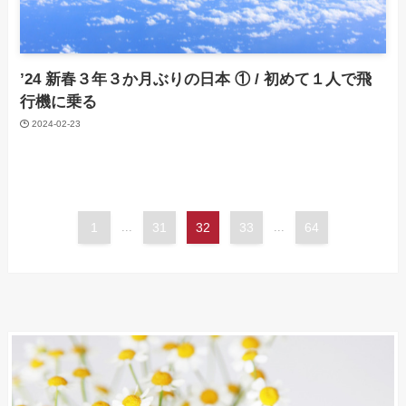
’24 新春３年３か月ぶりの日本 ① / 初めて１人で飛
行機に乗る
2024-02-23
1
...
31
32
33
...
64