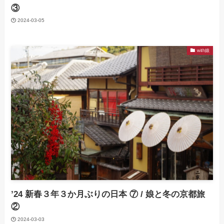
③
2024-03-05
with娘
’24 新春３年３か月ぶりの日本 ⑦ / 娘と冬の京都旅
②
2024-03-03