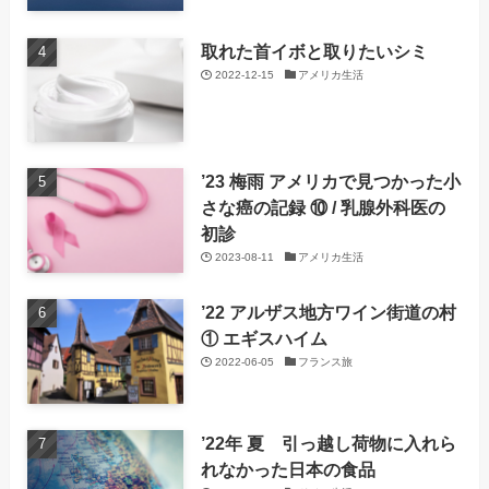
取れた首イボと取りたいシミ
2022-12-15
アメリカ生活
’23 梅雨 アメリカで見つかった小
さな癌の記録 ⑩ / 乳腺外科医の
初診
2023-08-11
アメリカ生活
’22 アルザス地方ワイン街道の村
① エギスハイム
2022-06-05
フランス旅
’22年 夏 引っ越し荷物に入れら
れなかった日本の食品