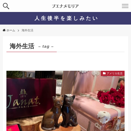
人 生 後 半 を 楽 し み た い
ホーム
海外生活
海外生活
– tag –
アメリカ生活