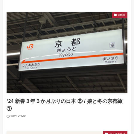
with娘
’24 新春３年３か月ぶりの日本 ⑥ / 娘と冬の京都旅
①
2024-03-03
アメリカ生活