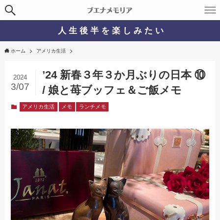
人 生 後 半 を 楽 し み た い
ホーム
アメリカ生活
’24 新春３年３か月ぶりの日本 ⑩
2024
3/07
/ 娘と苺ブッフェ＆ご飯メモ
アメリカ生活
メモ
ランチメモ