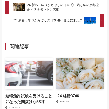
’24 新春３年３か月ぶりの日本 ⑨ / 娘と冬の京都旅
④ ホテルモントレ京都
’24 新春３年３か月ぶりの日本 ⑪ / 迎えに来た夫
関連記事
運転免許試験を受けること
’24 結婚37年
になった間抜けな58才
2024-07-07
2023-05-17