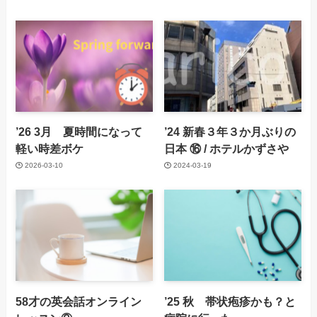
’26 3月 夏時間になって
’24 新春３年３か月ぶりの
軽い時差ボケ
日本 ⑯ / ホテルかずさや
2026-03-10
2024-03-19
58才の英会話オンライン
’25 秋 帯状疱疹かも？と