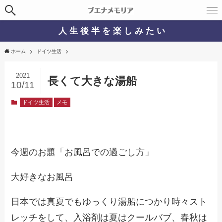
人 生 後 半 を 楽 し み た い
ホーム
ドイツ生活
2021
長くて大きな湯船
10/11
ドイツ生活
メモ
今週のお題「お風呂での過ごし方」
大好きなお風呂
日本では真夏でもゆっくり湯船につかり時々スト
レッチをして、入浴剤は夏はクールバブ、春秋は