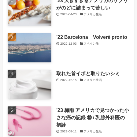
’23 大きすぎるアメリカのサプリ
がのどに詰まって苦しい
2023-04-23
アメリカ生活
’22 Barcelona Volveré pronto
2022-12-03
スペイン旅
取れた首イボと取りたいシミ
2022-12-15
アメリカ生活
’23 梅雨 アメリカで見つかった小
さな癌の記録 ⑩ / 乳腺外科医の
初診
2023-08-11
アメリカ生活