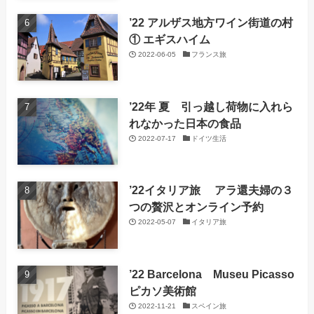
’22 アルザス地方ワイン街道の村
① エギスハイム
2022-06-05
フランス旅
’22年 夏 引っ越し荷物に入れら
れなかった日本の食品
2022-07-17
ドイツ生活
’22イタリア旅 アラ還夫婦の３
つの贅沢とオンライン予約
2022-05-07
イタリア旅
’22 Barcelona Museu Picasso
ピカソ美術館
2022-11-21
スペイン旅