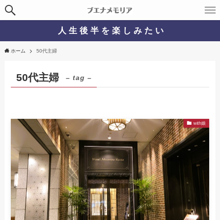
人 生 後 半 を 楽 し み た い
ホーム
50代主婦
50代主婦
– tag –
with娘