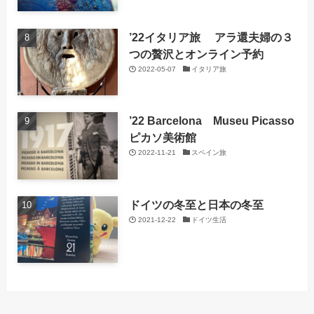
’22イタリア旅 アラ還夫婦の３
つの贅沢とオンライン予約
2022-05-07
イタリア旅
’22 Barcelona Museu Picasso
ピカソ美術館
2022-11-21
スペイン旅
ドイツの冬至と日本の冬至
2021-12-22
ドイツ生活