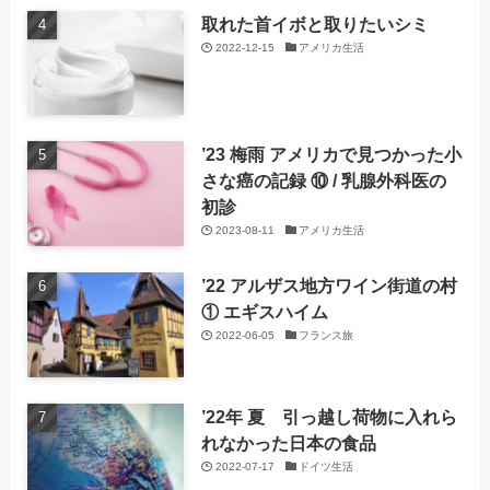
取れた首イボと取りたいシミ
2022-12-15
アメリカ生活
’23 梅雨 アメリカで見つかった小
さな癌の記録 ⑩ / 乳腺外科医の
初診
2023-08-11
アメリカ生活
’22 アルザス地方ワイン街道の村
① エギスハイム
2022-06-05
フランス旅
’22年 夏 引っ越し荷物に入れら
れなかった日本の食品
2022-07-17
ドイツ生活