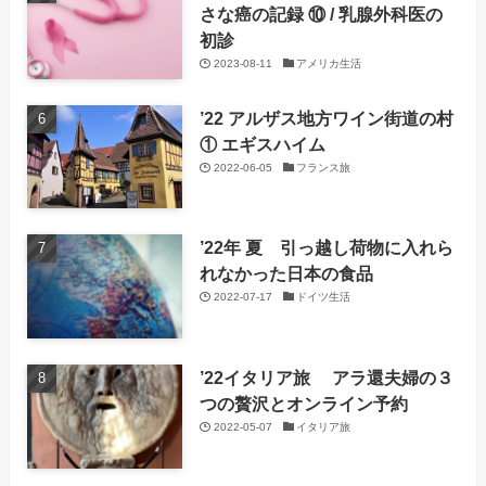
さな癌の記録 ⑩ / 乳腺外科医の
初診
2023-08-11
アメリカ生活
’22 アルザス地方ワイン街道の村
① エギスハイム
2022-06-05
フランス旅
’22年 夏 引っ越し荷物に入れら
れなかった日本の食品
2022-07-17
ドイツ生活
’22イタリア旅 アラ還夫婦の３
つの贅沢とオンライン予約
2022-05-07
イタリア旅