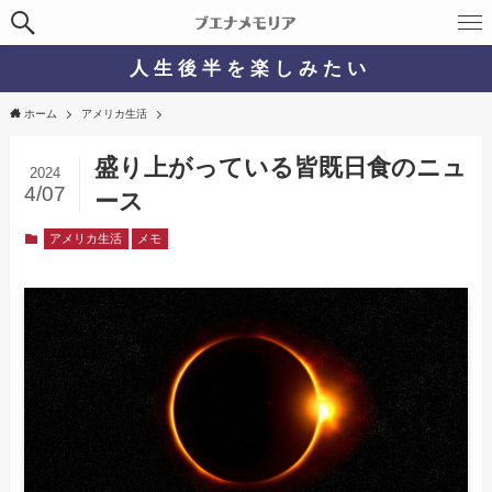
人 生 後 半 を 楽 し み た い
ホーム
アメリカ生活
盛り上がっている皆既日食のニュ
2024
4/07
ース
アメリカ生活
メモ