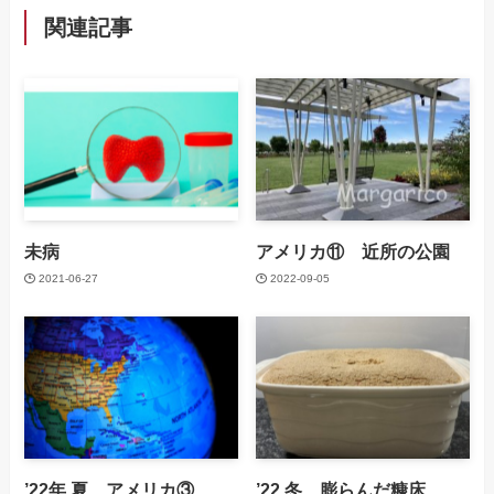
関連記事
未病
アメリカ⑪ 近所の公園
2021-06-27
2022-09-05
’22年 夏 アメリカ③
’22 冬 膨らんだ糠床