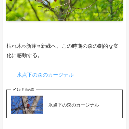
枯れ木➩新芽➩新緑へ。この時期の森の劇的な変
化に感動する。
氷点下の森のカージナル
1カ月前の森
氷点下の森のカージナル