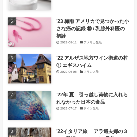
’23 梅雨 アメリカで見つかった小
さな癌の記録 ⑩ / 乳腺外科医の
初診
2023-08-11
アメリカ生活
’22 アルザス地方ワイン街道の村
① エギスハイム
2022-06-05
フランス旅
’22年 夏 引っ越し荷物に入れら
れなかった日本の食品
2022-07-17
ドイツ生活
’22イタリア旅 アラ還夫婦の３