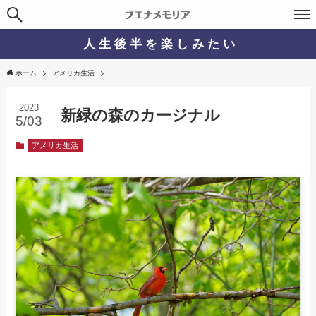
人 生 後 半 を 楽 し み た い
ホーム
アメリカ生活
2023
新緑の森のカージナル
5/03
アメリカ生活