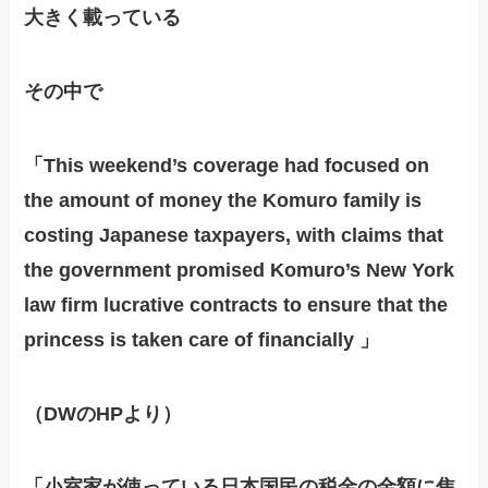
大きく載っている
その中で
「This weekend’s coverage had focused on
the amount of money the Komuro family is
costing Japanese taxpayers, with claims that
the government promised Komuro’s New York
law firm lucrative contracts to ensure that the
princess is taken care of financially 」
（DWのHPより）
「小室家が使っている
日本国民の税金の金額に焦