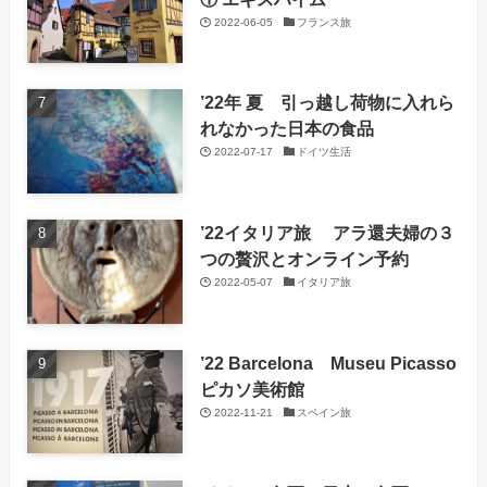
2022-06-05
フランス旅
’22年 夏 引っ越し荷物に入れら
れなかった日本の食品
2022-07-17
ドイツ生活
’22イタリア旅 アラ還夫婦の３
つの贅沢とオンライン予約
2022-05-07
イタリア旅
’22 Barcelona Museu Picasso
ピカソ美術館
2022-11-21
スペイン旅