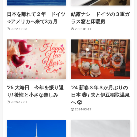
日本を離れて２年 ドイツ
結露ナシ ドイツの３重ガ
➩アメリカへ来て3カ月
ラス窓と床暖房
2022-10-23
2022-01-11
’25 大晦日 今年を振り返
’24 新春３年３か月ぶりの
り/ 後悔と小さな楽しみ
日本 ⑮ / 夫と伊豆稲取温泉
へ ②
2025-12-31
2024-03-17