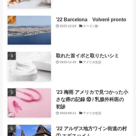
’22 Barcelona Volveré pronto
2022-12-03
スペイン旅
取れた首イボと取りたいシミ
2022-12-15
アメリカ生活
’23 梅雨 アメリカで見つかった小
さな癌の記録 ⑩ / 乳腺外科医の
初診
2023-08-11
アメリカ生活
’22 アルザス地方ワイン街道の村
① エギスハイム