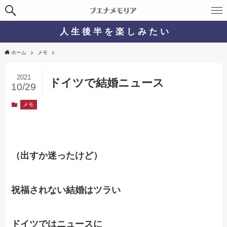
人 生 後 半 を 楽 し み た い
ホーム
メモ
2021
ドイツで結婚ニュース
10/29
メモ
（出すか迷ったけど）
祝福されない結婚はツラい
ドイツではニュースに