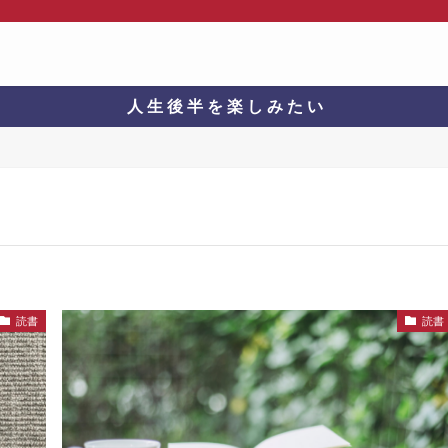
人 生 後 半 を 楽 し み た い
読書
読書