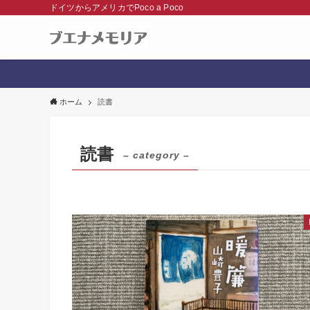
ドイツからアメリカでPoco a Poco
ホーム
読書
読書
– category –