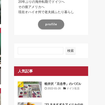
20年ぶりの海外転勤でドイツへ
その後アメリカへ
現在オハイオ州で老夫婦ふたり暮らし
profile
検索
人気記事
軽井沢「旦念亭」のパズル
2022-01-26
ドイツ生活
’23 大きすぎるアメリカのサ