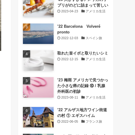
プリがのどに詰まって苦しい
2023-04-23
アメリカ生活
’22 Barcelona Volveré
pronto
2022-12-03
スペイン旅
取れた首イボと取りたいシミ
2022-12-15
アメリカ生活
’23 梅雨 アメリカで見つかっ
た小さな癌の記録 ⑩ / 乳腺
外科医の初診
2023-08-11
アメリカ生活
’22 アルザス地方ワイン街道
の村 ① エギスハイム
2022-06-05
フランス旅