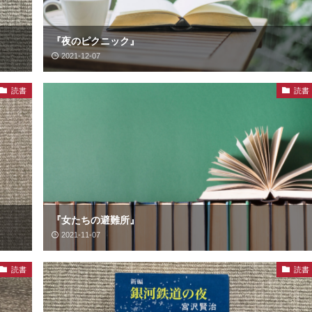
『夜のピクニック』
2021-12-07
読書
読書
『女たちの避難所』
2021-11-07
読書
読書