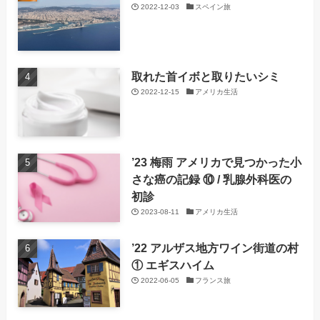
2022-12-03
スペイン旅
取れた首イボと取りたいシミ
2022-12-15
アメリカ生活
’23 梅雨 アメリカで見つかった小
さな癌の記録 ⑩ / 乳腺外科医の
初診
2023-08-11
アメリカ生活
’22 アルザス地方ワイン街道の村
① エギスハイム
2022-06-05
フランス旅