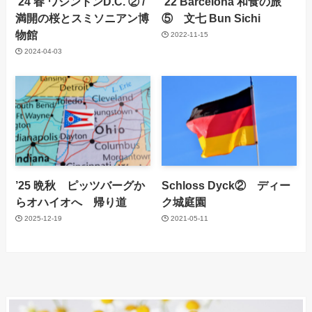
’24 春 ワシントンD.C. ② /
’22 Barcelona 和食の旅
満開の桜とスミソニアン博
⑤ 文七 Bun Sichi
物館
2022-11-15
2024-04-03
’25 晩秋 ピッツバーグか
Schloss Dyck② ディー
らオハイオへ 帰り道
ク城庭園
2025-12-19
2021-05-11