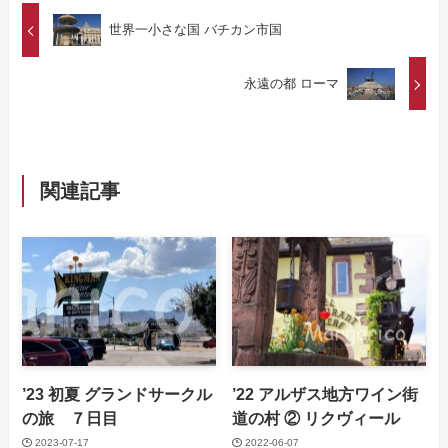
世界一小さな国 バチカン市国
永遠の都 ローマ
関連記事
’23 初夏 グランドサークル
’22 アルザス地方ワイン街
の旅 ７日目
道の村 ② リクヴィール
2023-07-17
2022-06-07