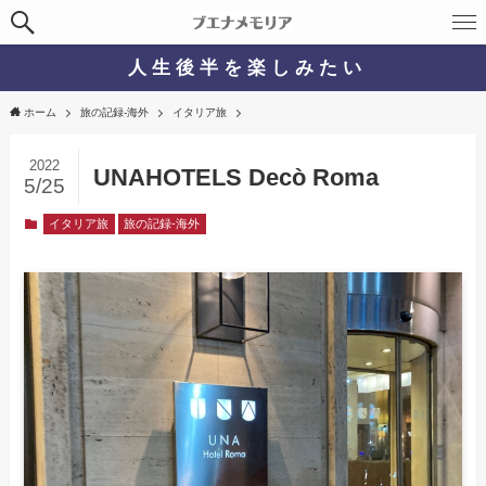
人 生 後 半 を 楽 し み た い
ホーム
旅の記録-海外
イタリア旅
2022
UNAHOTELS Decò Roma
5/25
イタリア旅
旅の記録-海外