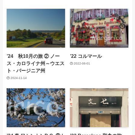
’24 秋10月の旅 ② ノー
’22 コルマール
ス・カロライナ州～ウエス
2022-06-01
ト・バージニア州
2024-11-14