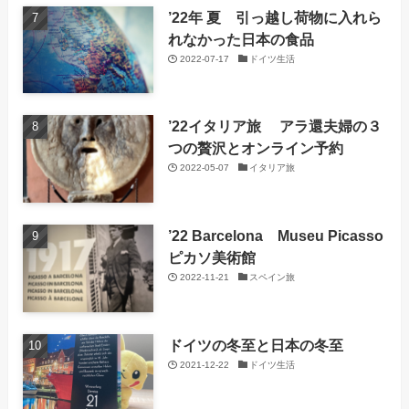
’22年 夏 引っ越し荷物に入れら
れなかった日本の食品
2022-07-17
ドイツ生活
’22イタリア旅 アラ還夫婦の３
つの贅沢とオンライン予約
2022-05-07
イタリア旅
’22 Barcelona Museu Picasso
ピカソ美術館
2022-11-21
スペイン旅
ドイツの冬至と日本の冬至
2021-12-22
ドイツ生活