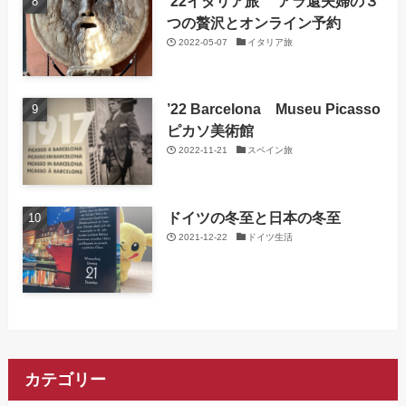
’22イタリア旅 アラ還夫婦の３
つの贅沢とオンライン予約
2022-05-07
イタリア旅
’22 Barcelona Museu Picasso
ピカソ美術館
2022-11-21
スペイン旅
ドイツの冬至と日本の冬至
2021-12-22
ドイツ生活
カテゴリー