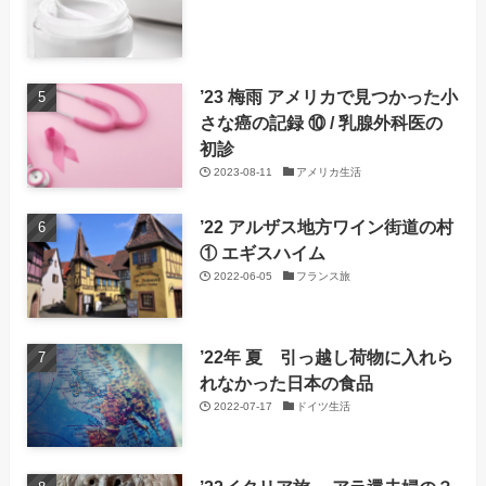
’23 梅雨 アメリカで見つかった小
さな癌の記録 ⑩ / 乳腺外科医の
初診
2023-08-11
アメリカ生活
’22 アルザス地方ワイン街道の村
① エギスハイム
2022-06-05
フランス旅
’22年 夏 引っ越し荷物に入れら
れなかった日本の食品
2022-07-17
ドイツ生活