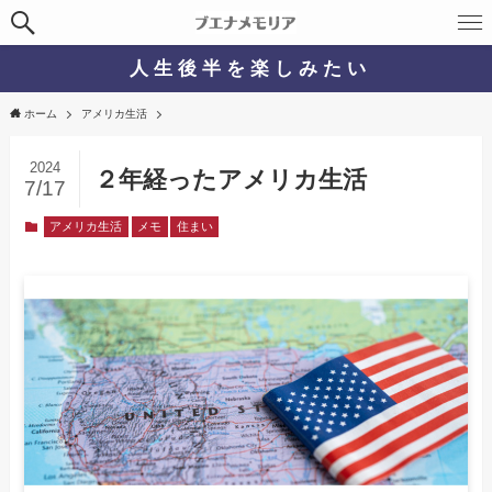
人 生 後 半 を 楽 し み た い
ホーム
アメリカ生活
2024
２年経ったアメリカ生活
7/17
アメリカ生活
メモ
住まい