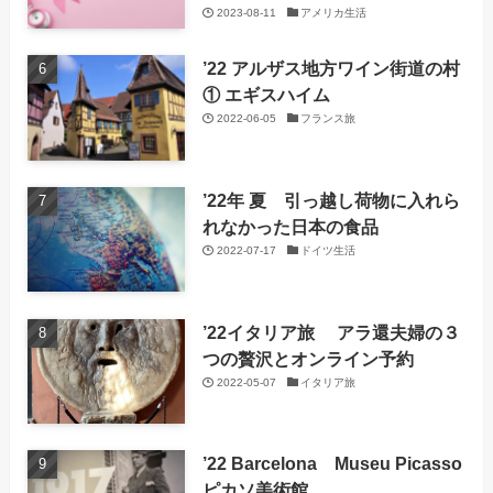
2023-08-11
アメリカ生活
’22 アルザス地方ワイン街道の村
① エギスハイム
2022-06-05
フランス旅
’22年 夏 引っ越し荷物に入れら
れなかった日本の食品
2022-07-17
ドイツ生活
’22イタリア旅 アラ還夫婦の３
つの贅沢とオンライン予約
2022-05-07
イタリア旅
’22 Barcelona Museu Picasso
ピカソ美術館