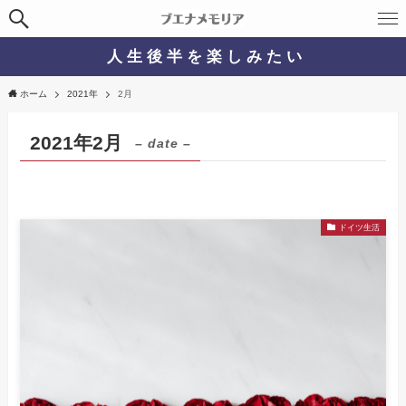
人 生 後 半 を 楽 し み た い
ホーム
2021年
2月
2021年2月
– date –
ドイツ生活