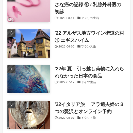
さな癌の記録 ⑩ / 乳腺外科医の
初診
2023-08-11
アメリカ生活
’22 アルザス地方ワイン街道の村
① エギスハイム
2022-06-05
フランス旅
’22年 夏 引っ越し荷物に入れら
れなかった日本の食品
2022-07-17
ドイツ生活
’22イタリア旅 アラ還夫婦の３
つの贅沢とオンライン予約
2022-05-07
イタリア旅