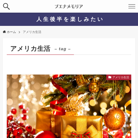
人 生 後 半 を 楽 し み た い
ホーム
アメリカ生活
アメリカ生活
– tag –
アメリカ生活