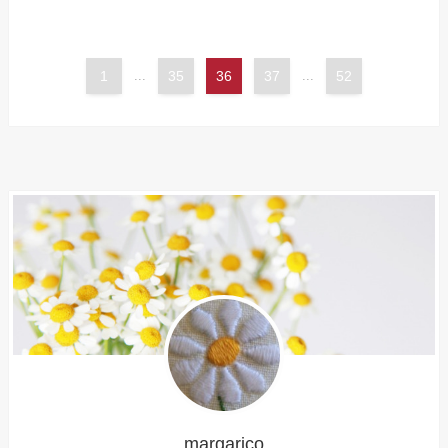
1
...
35
36
37
...
52
margarico