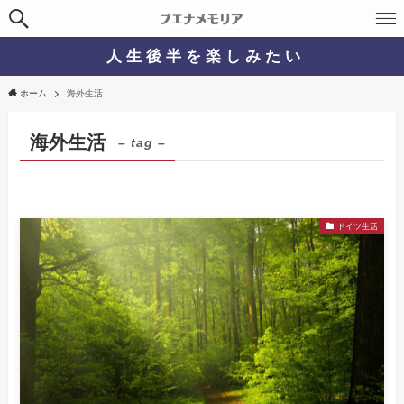
人 生 後 半 を 楽 し み た い
ホーム
海外生活
海外生活
– tag –
ドイツ生活