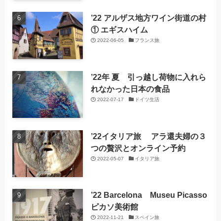
’22 アルザス地方ワイン街道の村
① エギスハイム
2022-06-05
フランス旅
’22年 夏 引っ越し荷物に入れら
れなかった日本の食品
2022-07-17
ドイツ生活
’22イタリア旅 アラ還夫婦の３
つの贅沢とオンライン予約
2022-05-07
イタリア旅
’22 Barcelona Museu Picasso
ピカソ美術館
2022-11-21
スペイン旅