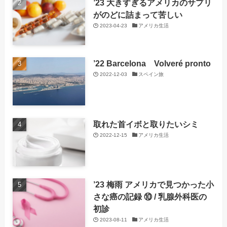
’23 大きすぎるアメリカのサプリ
がのどに詰まって苦しい
2023-04-23
アメリカ生活
’22 Barcelona Volveré pronto
2022-12-03
スペイン旅
取れた首イボと取りたいシミ
2022-12-15
アメリカ生活
’23 梅雨 アメリカで見つかった小
さな癌の記録 ⑩ / 乳腺外科医の
初診
2023-08-11
アメリカ生活