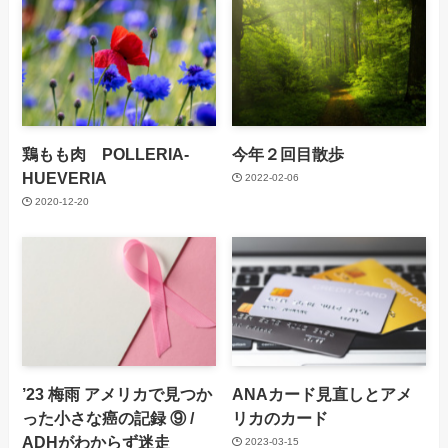
鶏もも肉 POLLERIA-
今年２回目散歩
HUEVERIA
2022-02-06
2020-12-20
’23 梅雨 アメリカで見つか
ANAカード見直しとアメ
った小さな癌の記録 ⑨ /
リカのカード
ADHがわからず迷走
2023-03-15