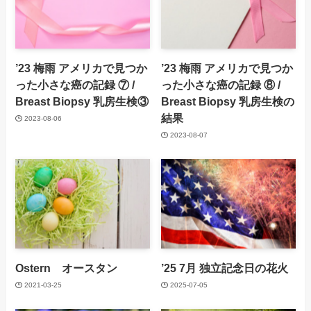
’23 梅雨 アメリカで見つか
’23 梅雨 アメリカで見つか
った小さな癌の記録 ⑦ /
った小さな癌の記録 ⑧ /
Breast Biopsy 乳房生検③
Breast Biopsy 乳房生検の
結果
2023-08-06
2023-08-07
Ostern オースタン
’25 7月 独立記念日の花火
2021-03-25
2025-07-05