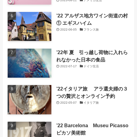
2023-08-11
アメリカ生活
’22 アルザス地方ワイン街道の村
① エギスハイム
2022-06-05
フランス旅
’22年 夏 引っ越し荷物に入れら
れなかった日本の食品
2022-07-17
ドイツ生活
’22イタリア旅 アラ還夫婦の３
つの贅沢とオンライン予約
2022-05-07
イタリア旅
’22 Barcelona Museu Picasso
ピカソ美術館