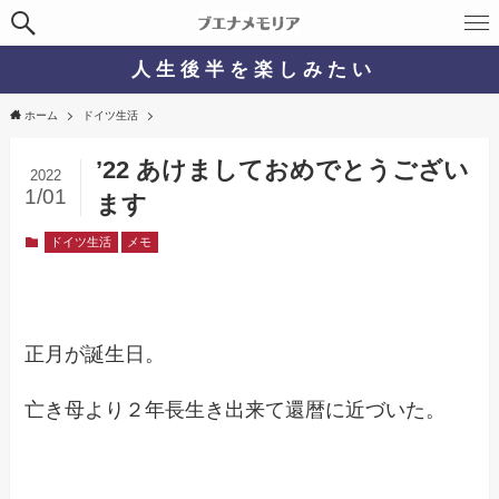
人 生 後 半 を 楽 し み た い
ホーム
ドイツ生活
’22 あけましておめでとうござい
2022
1/01
ます
ドイツ生活
メモ
正月が誕生日。
亡き母より２年長生き出来て還暦に近づいた。