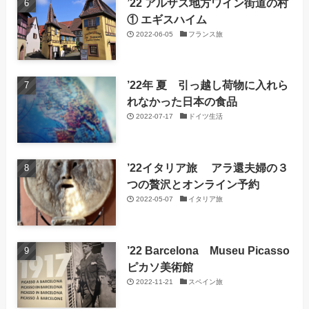
’22 アルザス地方ワイン街道の村
① エギスハイム
2022-06-05
フランス旅
’22年 夏 引っ越し荷物に入れら
れなかった日本の食品
2022-07-17
ドイツ生活
’22イタリア旅 アラ還夫婦の３
つの贅沢とオンライン予約
2022-05-07
イタリア旅
’22 Barcelona Museu Picasso
ピカソ美術館
2022-11-21
スペイン旅