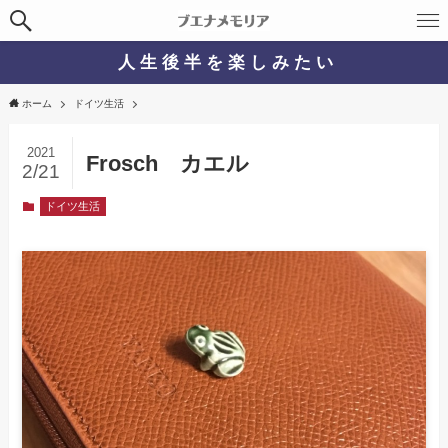
人 生 後 半 を 楽 し み た い
ホーム
ドイツ生活
2021
Frosch カエル
2/21
ドイツ生活