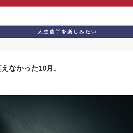
人 生 後 半 を 楽 し み た い
えなかった10月。