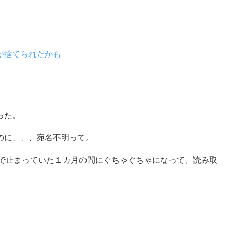
が捨てられたかも
った。
のに、、、宛名不明って。
関で止まっていた１カ月の間にぐちゃぐちゃになって、読み取