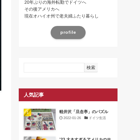
20年ぶりの海外転勤でドイツへ
その後アメリカへ
現在オハイオ州で老夫婦ふたり暮らし
profile
検索
人気記事
軽井沢「旦念亭」のパズル
2022-01-26
ドイツ生活
’23 大きすぎるアメリカのサ