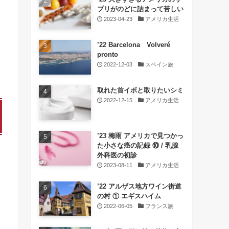
プリがのどに詰まって苦しい
2023-04-23
アメリカ生活
’22 Barcelona Volveré
pronto
2022-12-03
スペイン旅
取れた首イボと取りたいシミ
2022-12-15
アメリカ生活
’23 梅雨 アメリカで見つかっ
た小さな癌の記録 ⑩ / 乳腺
外科医の初診
2023-08-11
アメリカ生活
’22 アルザス地方ワイン街道
の村 ① エギスハイム
2022-06-05
フランス旅