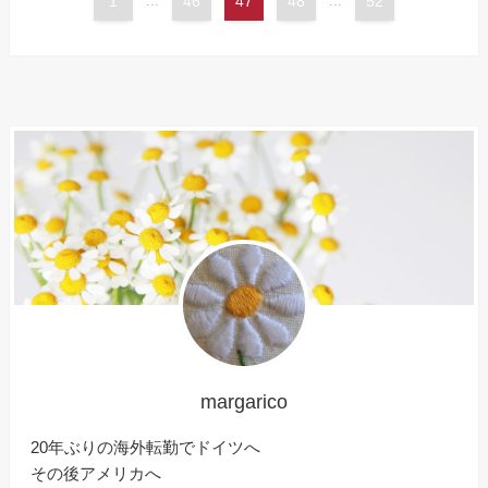
1
...
46
47
48
...
52
margarico
20年ぶりの海外転勤でドイツへ
その後アメリカへ