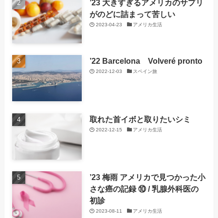
’23 大きすぎるアメリカのサプリ
がのどに詰まって苦しい
2023-04-23
アメリカ生活
’22 Barcelona Volveré pronto
2022-12-03
スペイン旅
取れた首イボと取りたいシミ
2022-12-15
アメリカ生活
’23 梅雨 アメリカで見つかった小
さな癌の記録 ⑩ / 乳腺外科医の
初診
2023-08-11
アメリカ生活