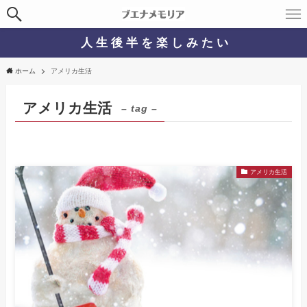
人 生 後 半 を 楽 し み た い
ホーム
アメリカ生活
アメリカ生活
– tag –
アメリカ生活