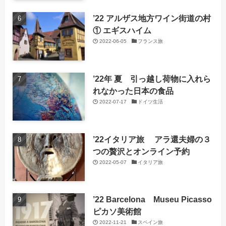
’22 アルザス地方ワイン街道の村
① エギスハイム
2022-06-05
フランス旅
’22年 夏 引っ越し荷物に入れら
れなかった日本の食品
2022-07-17
ドイツ生活
’22イタリア旅 アラ還夫婦の３
つの贅沢とオンライン予約
2022-05-07
イタリア旅
’22 Barcelona Museu Picasso
ピカソ美術館
2022-11-21
スペイン旅