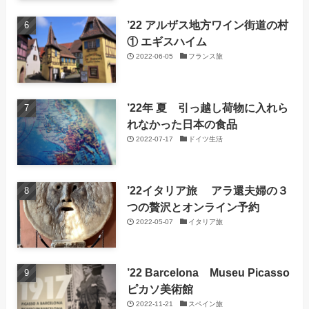
’22 アルザス地方ワイン街道の村
① エギスハイム
2022-06-05
フランス旅
’22年 夏 引っ越し荷物に入れら
れなかった日本の食品
2022-07-17
ドイツ生活
’22イタリア旅 アラ還夫婦の３
つの贅沢とオンライン予約
2022-05-07
イタリア旅
’22 Barcelona Museu Picasso
ピカソ美術館
2022-11-21
スペイン旅