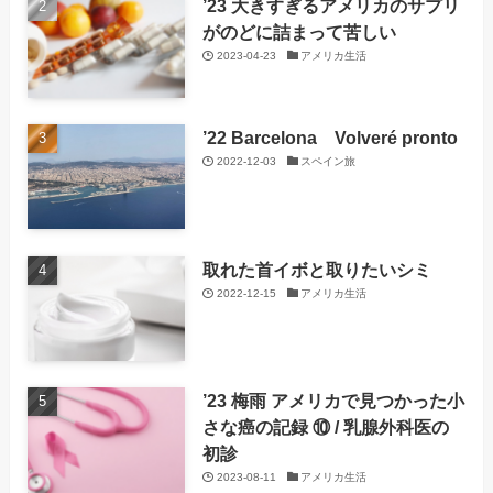
’23 大きすぎるアメリカのサプリ
がのどに詰まって苦しい
2023-04-23
アメリカ生活
’22 Barcelona Volveré pronto
2022-12-03
スペイン旅
取れた首イボと取りたいシミ
2022-12-15
アメリカ生活
’23 梅雨 アメリカで見つかった小
さな癌の記録 ⑩ / 乳腺外科医の
初診
2023-08-11
アメリカ生活