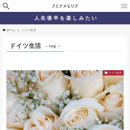
人 生 後 半 を 楽 し み た い
ホーム
ドイツ生活
ドイツ生活
– tag –
ドイツ生活